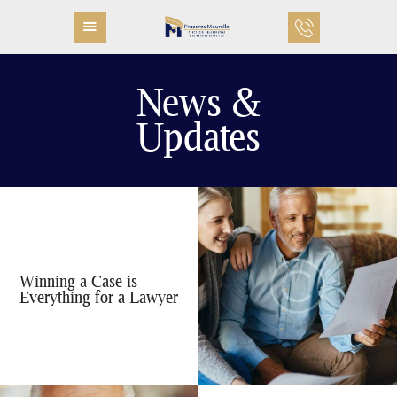
PÁGINA INICIAL
QUEM SOMOS
News &
COMO TRABALHAMOS
Updates
PROFISSIONAIS
ÁREAS DE ATUAÇÃO
FALE CONOSCO
Winning a Case is
Everything for a Lawyer