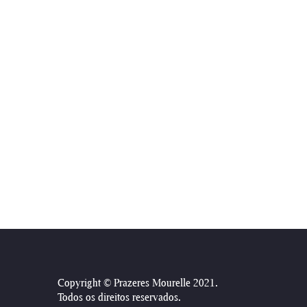
26/05/2018
22/05/2018
18/05/2018
14/05/2018
10/05/2018
06/05/2018
02/05/2018
Copyright © Prazeres Mourelle 2021
.
Todos os direitos reservados.