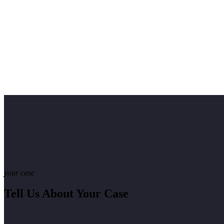
your case
Tell Us About Your Case